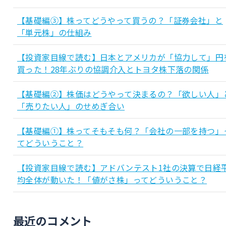
【基礎編③】株ってどうやって買うの？「証券会社」と
「単元株」の仕組み
【投資家目線で読む】日本とアメリカが「協力して」円
買った！28年ぶりの協調介入とトヨタ株下落の関係
【基礎編②】株価はどうやって決まるの？「欲しい人」
「売りたい人」のせめぎ合い
【基礎編①】株ってそもそも何？「会社の一部を持つ」
てどういうこと？
【投資家目線で読む】アドバンテスト1社の決算で日経
均全体が動いた！「値がさ株」ってどういうこと？
最近のコメント