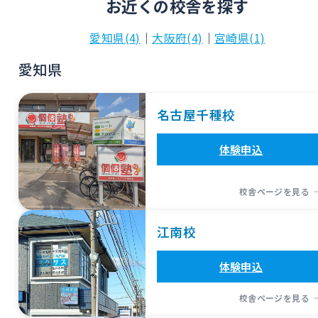
お近くの校舎を探す
愛知県(4)
｜
大阪府(4)
｜
宮崎県(1)
愛知県
名古屋千種校
体験申込
校舎ページを見る
江南校
体験申込
校舎ページを見る