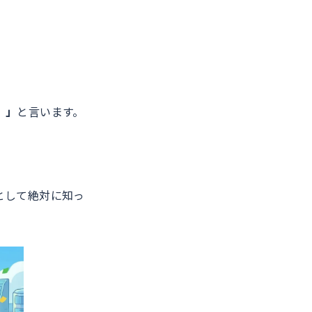
）」
と言います。
として絶対に知っ