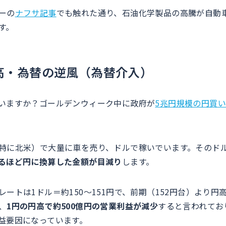
ーの
ナフサ記事
でも触れた通り、石油化学製品の高騰が自動
す。
高・為替の逆風（為替介入）
いますか？ゴールデンウィーク中に政府が
5兆円規模の円買
特に北米）で大量に車を売り、ドルで稼いでいます。そのド
るほど円に換算した金額が目減り
します。
レートは1ドル＝約150〜151円で、前期（152円台）より円
、
1円の円高で約500億円の営業利益が減少
すると言われてお
益要因になっています。