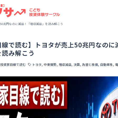
50兆円なのに減益！「増収減益」を読み解こう
目線で読む】トヨタが売上50兆円なのに
を読み解こう
投資家目線で読む
トヨタ
中東情勢
増収減益
決算
為替と株価
自動車株