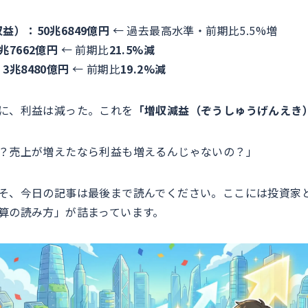
益）：50兆6849億円
← 過去最高水準・前期比5.5%増
兆7662億円
← 前期比
21.5%減
3兆8480億円
← 前期比
19.2%減
に、利益は減った。これを
「増収減益（ぞうしゅうげんえき
？売上が増えたなら利益も増えるんじゃないの？」
そ、今日の記事は最後まで読んでください。ここには投資家
算の読み方」が詰まっています。