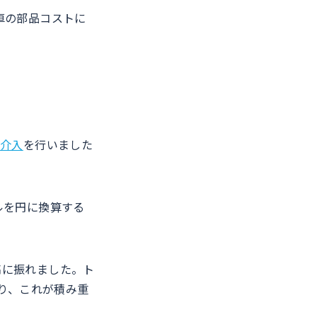
車の部品コストに
い介入
を行いました
ルを円に換算する
高に振れました。ト
り、これが積み重