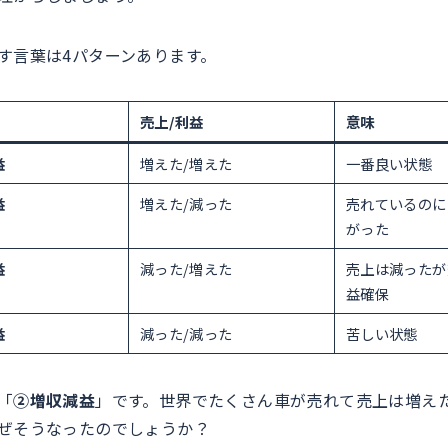
す言葉は4パターンあります。
売上/利益
意味
益
増えた/増えた
一番良い状態
益
増えた/減った
売れているのに
がった
益
減った/増えた
売上は減ったが
益確保
益
減った/減った
苦しい状態
「
②増収減益
」です。世界でたくさん車が売れて売上は増え
ぜそうなったのでしょうか？