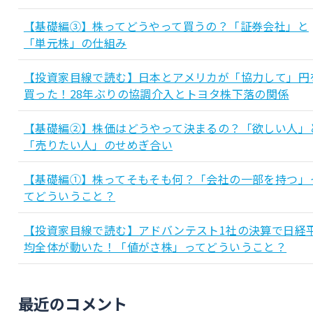
【基礎編③】株ってどうやって買うの？「証券会社」と
「単元株」の仕組み
【投資家目線で読む】日本とアメリカが「協力して」円
買った！28年ぶりの協調介入とトヨタ株下落の関係
【基礎編②】株価はどうやって決まるの？「欲しい人」
「売りたい人」のせめぎ合い
【基礎編①】株ってそもそも何？「会社の一部を持つ」
てどういうこと？
【投資家目線で読む】アドバンテスト1社の決算で日経
均全体が動いた！「値がさ株」ってどういうこと？
最近のコメント