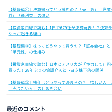
【基礎編④】決算書ってどう読むの？「売上高」「営業
益」「純利益」の違い
【投資家目線で読む】1日で679社が決算発表！？決算
シュが起きる理由
【基礎編③】株ってどうやって買うの？「証券会社」と
「単元株」の仕組み
【投資家目線で読む】日本とアメリカが「協力して」円
買った！28年ぶりの協調介入とトヨタ株下落の関係
【基礎編②】株価はどうやって決まるの？「欲しい人」
「売りたい人」のせめぎ合い
最近のコメント