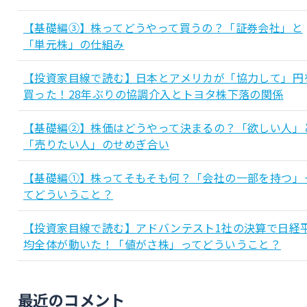
【基礎編③】株ってどうやって買うの？「証券会社」と
「単元株」の仕組み
【投資家目線で読む】日本とアメリカが「協力して」円
買った！28年ぶりの協調介入とトヨタ株下落の関係
【基礎編②】株価はどうやって決まるの？「欲しい人」
「売りたい人」のせめぎ合い
【基礎編①】株ってそもそも何？「会社の一部を持つ」
てどういうこと？
【投資家目線で読む】アドバンテスト1社の決算で日経
均全体が動いた！「値がさ株」ってどういうこと？
最近のコメント