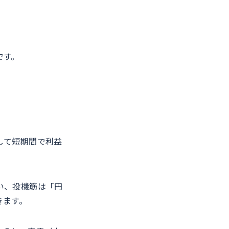
です。
して短期間で利益
い、投機筋は「円
きます。