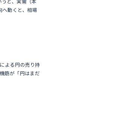
いうと、実需（本
向へ動くと、相場
筋による円の売り持
投機筋が「円はまだ