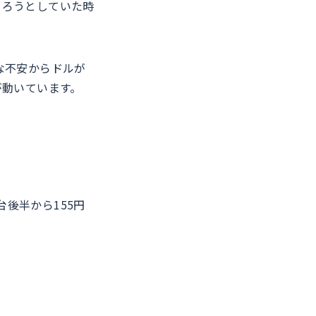
まろうとしていた時
。
な不安からドルが
が動いています。
台後半から155円
。