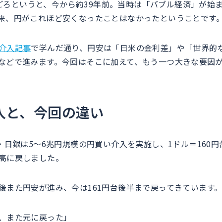
87年ごろというと、今から約39年前。当時は「バブル経済」が始
来、円がこれほど安くなったことはなかったということです
介入記事
で学んだ通り、円安は「日米の金利差」や「世界的
などで進みます。今回はそこに加えて、もう一つ大きな要因
入と、今回の違い
・日銀は5〜6兆円規模の円買い介入を実施し、1ドル＝160円
高に戻しました。
後また円安が進み、今は161円台後半まで戻ってきています
、また元に戻った」