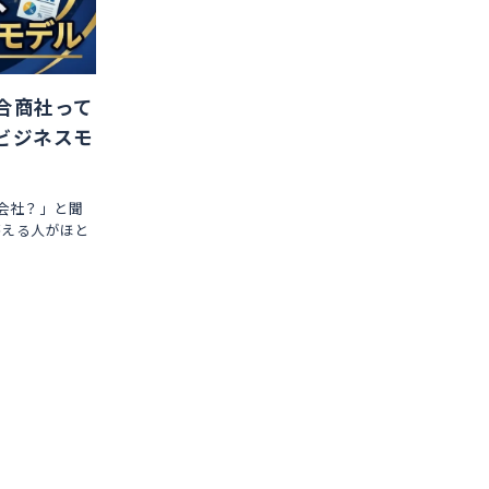
合商社って
ビジネスモ
会社？」と聞
答える人がほと