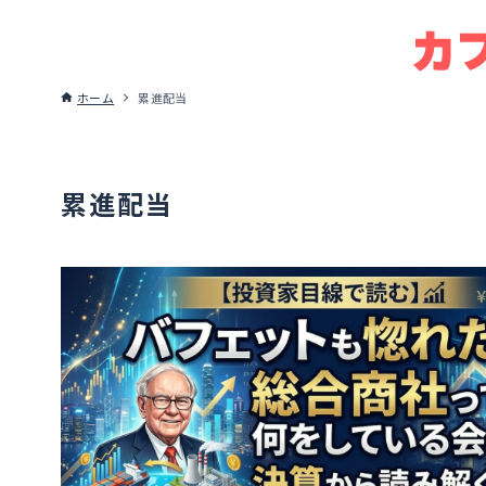
ホーム
累進配当
累進配当