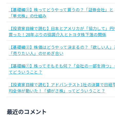
【基礎編③】株ってどうやって買うの？「証券会社」と
「単元株」の仕組み
【投資家目線で読む】日本とアメリカが「協力して」円
買った！28年ぶりの協調介入とトヨタ株下落の関係
【基礎編②】株価はどうやって決まるの？「欲しい人」
「売りたい人」のせめぎ合い
【基礎編①】株ってそもそも何？「会社の一部を持つ」
てどういうこと？
【投資家目線で読む】アドバンテスト1社の決算で日経
均全体が動いた！「値がさ株」ってどういうこと？
最近のコメント