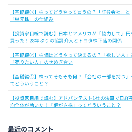
【基礎編③】株ってどうやって買うの？「証券会社」と
「単元株」の仕組み
【投資家目線で読む】日本とアメリカが「協力して」円
買った！28年ぶりの協調介入とトヨタ株下落の関係
【基礎編②】株価はどうやって決まるの？「欲しい人」
「売りたい人」のせめぎ合い
【基礎編①】株ってそもそも何？「会社の一部を持つ」
てどういうこと？
【投資家目線で読む】アドバンテスト1社の決算で日経
均全体が動いた！「値がさ株」ってどういうこと？
最近のコメント