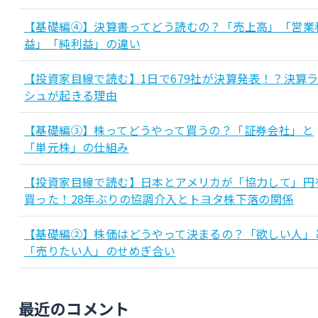
【基礎編④】決算書ってどう読むの？「売上高」「営業
益」「純利益」の違い
【投資家目線で読む】1日で679社が決算発表！？決算
シュが起きる理由
【基礎編③】株ってどうやって買うの？「証券会社」と
「単元株」の仕組み
【投資家目線で読む】日本とアメリカが「協力して」円
買った！28年ぶりの協調介入とトヨタ株下落の関係
【基礎編②】株価はどうやって決まるの？「欲しい人」
「売りたい人」のせめぎ合い
最近のコメント