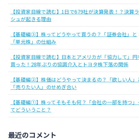
【投資家目線で読む】1日で679社が決算発表！？決算
シュが起きる理由
【基礎編③】株ってどうやって買うの？「証券会社」と
「単元株」の仕組み
【投資家目線で読む】日本とアメリカが「協力して」円
買った！28年ぶりの協調介入とトヨタ株下落の関係
【基礎編②】株価はどうやって決まるの？「欲しい人」
「売りたい人」のせめぎ合い
【基礎編①】株ってそもそも何？「会社の一部を持つ」
てどういうこと？
最近のコメント