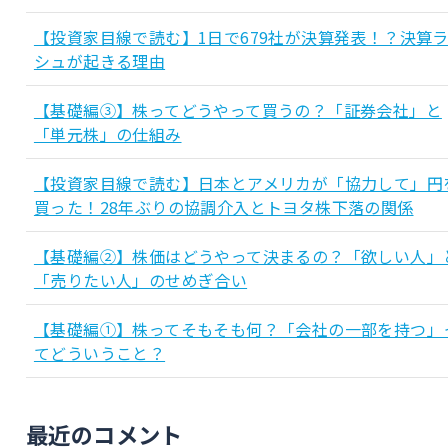
【投資家目線で読む】1日で679社が決算発表！？決算
シュが起きる理由
【基礎編③】株ってどうやって買うの？「証券会社」と
「単元株」の仕組み
【投資家目線で読む】日本とアメリカが「協力して」円
買った！28年ぶりの協調介入とトヨタ株下落の関係
【基礎編②】株価はどうやって決まるの？「欲しい人」
「売りたい人」のせめぎ合い
【基礎編①】株ってそもそも何？「会社の一部を持つ」
てどういうこと？
最近のコメント