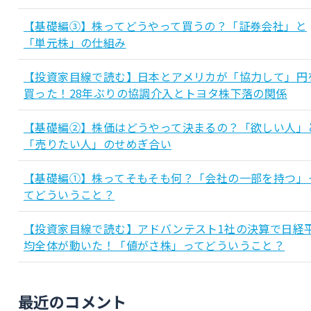
【基礎編③】株ってどうやって買うの？「証券会社」と
「単元株」の仕組み
【投資家目線で読む】日本とアメリカが「協力して」円
買った！28年ぶりの協調介入とトヨタ株下落の関係
【基礎編②】株価はどうやって決まるの？「欲しい人」
「売りたい人」のせめぎ合い
【基礎編①】株ってそもそも何？「会社の一部を持つ」
てどういうこと？
【投資家目線で読む】アドバンテスト1社の決算で日経
均全体が動いた！「値がさ株」ってどういうこと？
最近のコメント