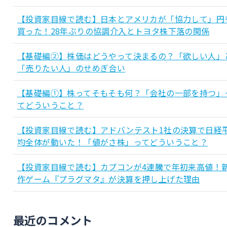
【投資家目線で読む】日本とアメリカが「協力して」円
買った！28年ぶりの協調介入とトヨタ株下落の関係
【基礎編②】株価はどうやって決まるの？「欲しい人」
「売りたい人」のせめぎ合い
【基礎編①】株ってそもそも何？「会社の一部を持つ」
てどういうこと？
【投資家目線で読む】アドバンテスト1社の決算で日経
均全体が動いた！「値がさ株」ってどういうこと？
【投資家目線で読む】カプコンが4連騰で年初来高値！
作ゲーム『プラグマタ』が決算を押し上げた理由
最近のコメント