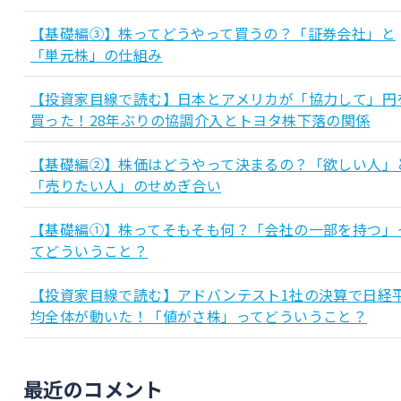
【基礎編③】株ってどうやって買うの？「証券会社」と
「単元株」の仕組み
【投資家目線で読む】日本とアメリカが「協力して」円
買った！28年ぶりの協調介入とトヨタ株下落の関係
【基礎編②】株価はどうやって決まるの？「欲しい人」
「売りたい人」のせめぎ合い
【基礎編①】株ってそもそも何？「会社の一部を持つ」
てどういうこと？
【投資家目線で読む】アドバンテスト1社の決算で日経
均全体が動いた！「値がさ株」ってどういうこと？
最近のコメント