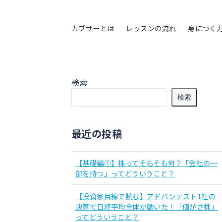
カブサーとは
レッスンの流れ
身につく
検索
検索
最近の投稿
【基礎編①】株ってそもそも何？「会社の一
部を持つ」ってどういうこと？
【投資家目線で読む】アドバンテスト1社の
決算で日経平均全体が動いた！「値がさ株」
ってどういうこと？