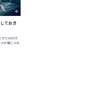
クしておき
てきたH3ロケ
ースが報じられ