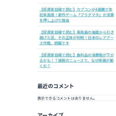
【投資家目線で読む】カプコンが4連騰で年
初来高値！新作ゲーム『プラグマタ』が決算
を押し上げた理由
【投資家目線で読む】南鳥島の海底から引き
揚げた泥、その正体が判明！日本のレアアー
ス作戦、続報です
【投資家目線で読む】食料品の消費税が下が
るかも！？減税のニュースで、なぜ株価が動
くの？
最近のコメント
表示できるコメントはありません。
アーカイブ