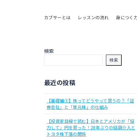
カブサーとは
レッスンの流れ
身につく
検索
検索
最近の投稿
【基礎編③】株ってどうやって買うの？「証
券会社」と「単元株」の仕組み
【投資家目線で読む】日本とアメリカが「協
力して」円を買った！28年ぶりの協調介入と
トヨタ株下落の関係