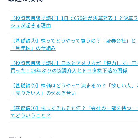
【投資家目線で読む】1日で679社が決算発表！？決算
シュが起きる理由
【基礎編③】株ってどうやって買うの？「証券会社」と
「単元株」の仕組み
【投資家目線で読む】日本とアメリカが「協力して」円
買った！28年ぶりの協調介入とトヨタ株下落の関係
【基礎編②】株価はどうやって決まるの？「欲しい人」
「売りたい人」のせめぎ合い
【基礎編①】株ってそもそも何？「会社の一部を持つ」
てどういうこと？