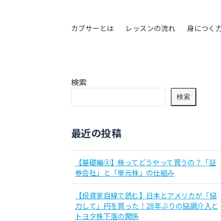
カブサーとは
レッスンの流れ
身につく
検索
検索
最近の投稿
【基礎編③】株ってどうやって買うの？「証
券会社」と「単元株」の仕組み
【投資家目線で読む】日本とアメリカが「協
力して」円を買った！28年ぶりの協調介入と
トヨタ株下落の関係