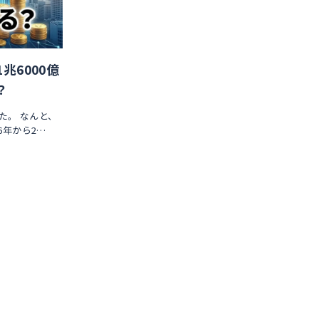
6000億
？
た。 なんと、
6年から2…